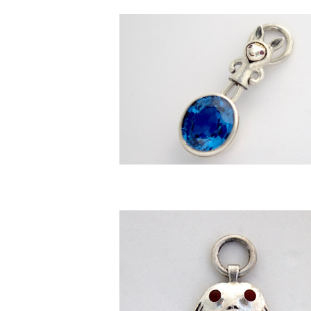
[ うさぎパーカー ] ペンダントトッ
¥68,000