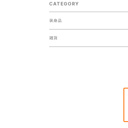
CATEGORY
装身品
ブローチ
雑貨
リング
スマホケース
ペンダント
ポストカード
ブレスレット
ピルケース
タイピン
ペーパーウエイト
イヤリング・ピアス
小皿