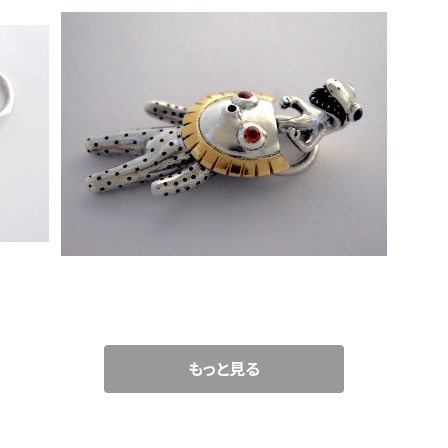
[ 根性トカゲとタコライオン ] ペンダントトッ
プ
¥380,000
もっと見る